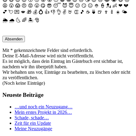
😩
😮
😱
😠
😡
😤
😋
😎
😴
😈
😇
😕
😏
😑
👲
👮
💂
👶
❤
💔
💕
💘
💌
💋
🎁
💰
💍
👍
👎
👌
✌️
🤘
👏
🎵
☕️
🍵
🍺
🍷
🍼
☀️
🌤
🌦
🌧
🌜
🌈
🏝
🎅
Mit * gekennzeichnete Felder sind erforderlich.
Deine E-Mail-Adresse wird nicht veröffentlicht.
Es ist möglich, dass dein Eintrag im Gästebuch erst sichtbar ist,
nachdem wir ihn überprüft haben.
Wir behalten uns vor, Einträge zu bearbeiten, zu löschen oder nicht
zu veröffentlichen.
(Noch keine Einträge)
Neueste Beiträge
…und noch ein Neuzugang…
Mein erstes Projekt in 2026…
Schade, schade…
Zeit für ein Update
Meine Neuzugänge