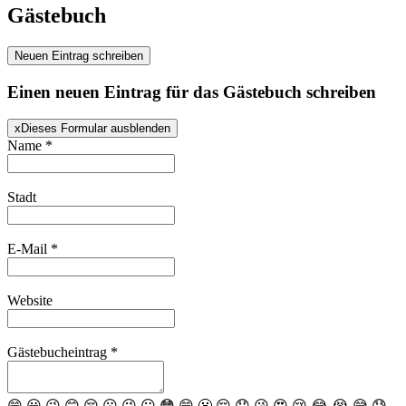
Gästebuch
Einen neuen Eintrag für das Gästebuch schreiben
x
Dieses Formular ausblenden
Name
*
Stadt
E-Mail
*
Website
Gästebucheintrag
*
😄
😃
😉
😊
😚
😗
😜
😛
😳
😁
😬
😌
😞
😘
😍
😢
😂
😭
😅
😓