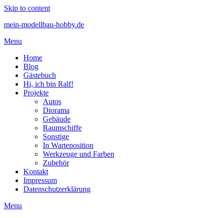
Skip to content
mein-modellbau-hobby.de
Menu
Home
Blog
Gästebuch
Hi, ich bin Ralf!
Projekte
Autos
Diorama
Gebäude
Raumschiffe
Sonstige
In Warteposition
Werkzeuge und Farben
Zubehör
Kontakt
Impressum
Datenschutzerklärung
Menu