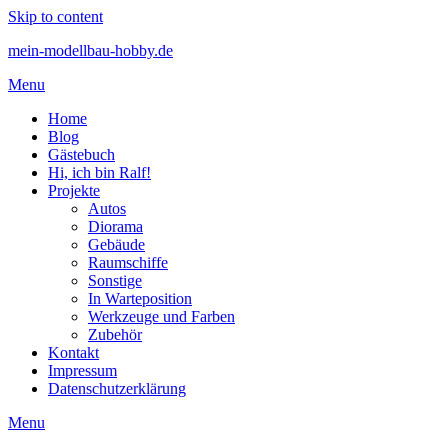
Skip to content
mein-modellbau-hobby.de
Menu
Home
Blog
Gästebuch
Hi, ich bin Ralf!
Projekte
Autos
Diorama
Gebäude
Raumschiffe
Sonstige
In Warteposition
Werkzeuge und Farben
Zubehör
Kontakt
Impressum
Datenschutzerklärung
Menu